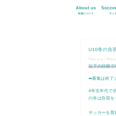
About us
Soccer
私達について
サッ
U10冬の合
2024-11-13
/
2024-1
以下の日程で
➡募集は終了しま
4年生年代で
の冬は合宿を
サッカーを普