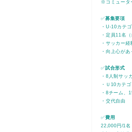
※コミュータ
✅
募集要項
・U-10カテ
・定員11名
・サッカー経
・向上心があ
✅
試合形式
・8人制サッ
・Ｕ10カテ
・8チーム、1
・交代自由
✅
費用
22,000円/