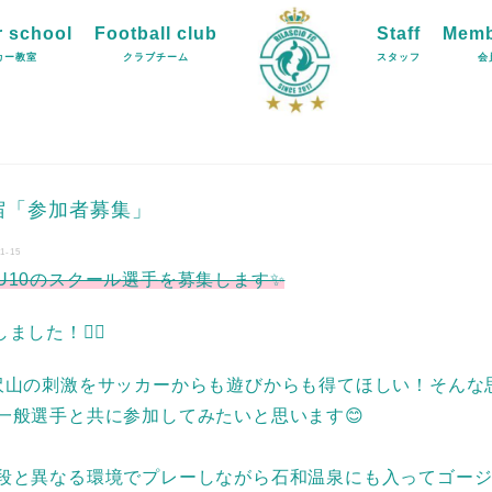
 school
Football club
Staff
Memb
カー教室
クラブチーム
スタッフ
会
宿「参加者募集」
1-15
U10のスクール選手を募集します✨
した！🙇‍♂️
沢山の刺激をサッカーからも遊びからも得てほしい！そんな
一般選手と共に参加してみたいと思います😊
段と異なる環境でプレーしながら石和温泉にも入ってゴー