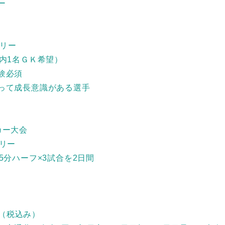
ー
ゴリー
（内1名ＧＫ希望）
験必須
って成長意識がある選手
カー大会
ゴリー
5分ハーフ×3試合を2日間
1名（税込み）