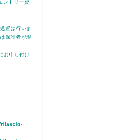
エントリー費
急処置は行いま
ては保護者が現
にお申し付け
rilascio-