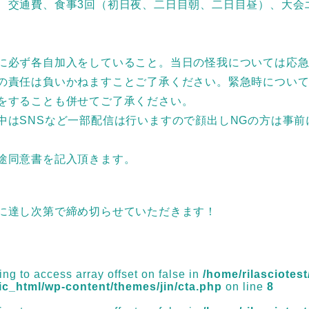
、交通費、食事3回（初日夜、二日目朝、二日目昼）、大会
に必ず各自加入をしていること。当日の怪我については応
の責任は負いかねますことご了承ください。緊急時につい
をすることも併せてご了承ください。
中はSNSなど一部配信は行いますので顔出しNGの方は事前
途同意書を記入頂きます。
員に達し次第で締め切らせていただきます！
ying to access array offset on false in
/home/rilasciotest/
ic_html/wp-content/themes/jin/cta.php
on line
8