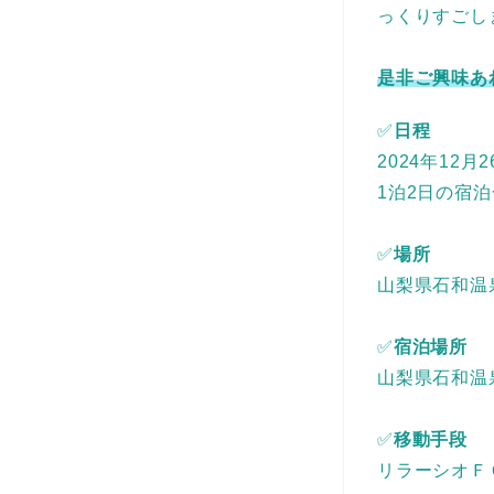
っくりすごし
是非ご興味あ
✅
日程
2024年12月
1泊2日の宿
✅
場所
山梨県石和温
✅
宿泊場所
山梨県石和温
✅
移動手段
リラーシオＦ