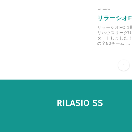
2022-09-06
リラーシオF
リラーシオFC 
リハウスリーグU
タートしました！
の全50チーム …
1
RILASIO SS