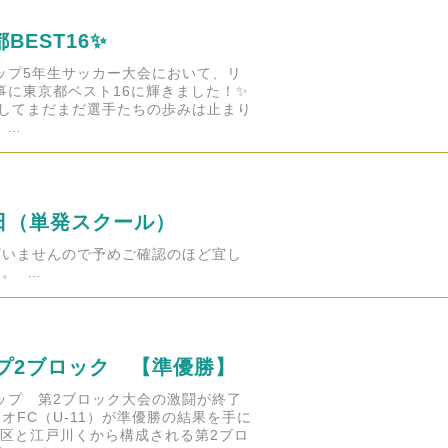
BEST16✨
カップ5年生サッカー大会において、リ
事に東京都ベスト16に輝きました！✨
指してまだまだ選手たちの歩みは止まり
 …
日（単発スクール）
ざいませんので予めご確認のほど宜し
。 …
プ2ブロック 【準優勝】
カップ 第2ブロック大会の激闘が終了
オFC（U-11）が準優勝の結果を手に
区と江戸川くから構成される第2ブロ