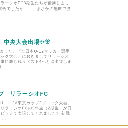
ラーシオFC3期生たちが優勝しまし
変の試合でしたが、、、まさかの無敗で勝
2 中央大会出場✨🎊
れました、『全日本U-12サッカー選手
ロック大会』におきましてリラーシオ
見事に勝ち残りベスト4へと進出致しま
度 …
プ リラーシオFC
より、「JA東京カップ2ブロック大会」
リラーシオFCの5年生（2期生）が日
ピッチで表現してくれました✨ 初戦
 …