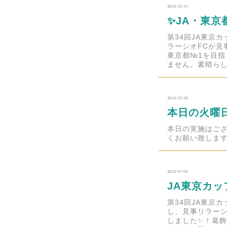
2022-12-31
✨JA・東京都
第34回JA東京
ラーシオFCが見
東京都№1を目
ません。素晴らし
2022-12-20
本日の火曜
本日の実施はご
くお願い致します
2022-11-18
JA東京カッ
第34回JA東京
し、見事リラーシ
しました✨！葛飾