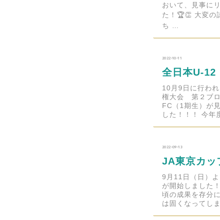
おいて、見事にリ
た！🏆👏 大
ち …
2022-10-11
全日本U-1
10月9日に行わ
権大会 第２ブ
FC（1期生）が
した！！！ 今年
2022-09-13
JA東京カッ
9月11日（日）
が開始しました！
頃の成果を存分に
は固くなってしま