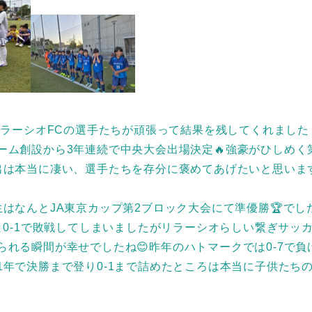
もリラーシオFCの選手たちが頑張って結果を残してくれました！
ーム創設から3年連続で中央大会出場決定🔥強豪がひしめく
出は本当に凄い、選手たちを存分に褒めてあげたいと思います
生はなんとJA東京カップ第2ブロック大会にて準優勝🏆でし
んと0-1で敗戦してしまいましたがリラーシオらしい繋ぎサッ
られる瞬間が幸せでしたね😊昨年のハトマークでは0-7で負
1年で決勝まで登り0-1まで詰めたところは本当に子供たち