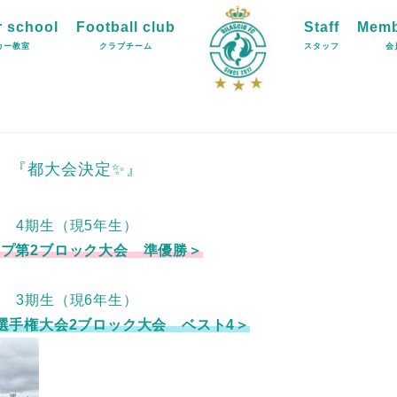
 school
Football club
Staff
Memb
カー教室
クラブチーム
スタッフ
会
本 『都大会決定✨』
C 4期生（現5年生）
ップ第2ブロック大会 準優勝＞
C 3期生（現6年生）
2選手権大会2ブロック大会 ベスト4＞