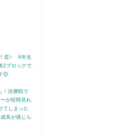
👏✨ 6年生
第2ブロックで
😊
た！決勝戦で
カーが垣間見れ
けてしまった
の成長が感じら