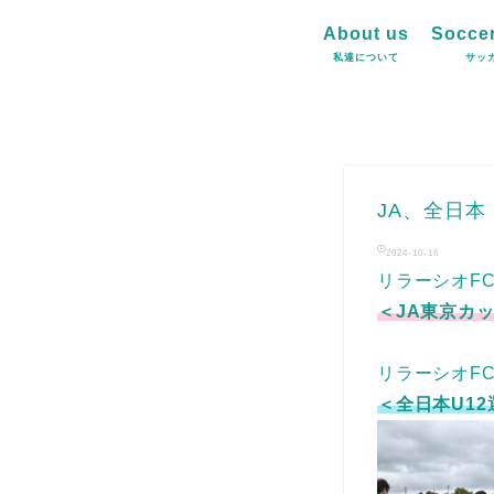
About us
Soccer
私達について
サッ
JA、全日
2024-10-16
リラーシオF
＜JA東京カ
リラーシオF
＜全日本U1