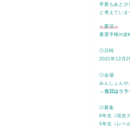
卒業もあと少
と考えていま
＜要項＞
裏選手権in波
◎日時
2021年12月
◎会場
みんしょんや
→
当日はリラ
◎募集
6年生（現在
5年生（レベ