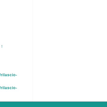
を！
rilascio-
rilascio-