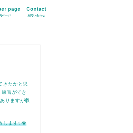
er page
Contact
員ページ
お問い合わせ
てきたかと思
、練習ができ
はありますが収
致します✨⚽