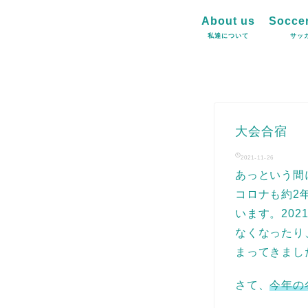
About us
Soccer
私達について
サッ
大会合宿 
2021-11-26
あっという間
コロナも約2
います。20
なくなったり
まってきまし
さて、
今年の