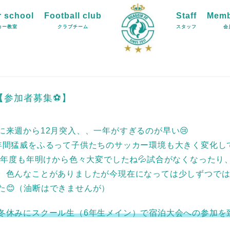
 school
Football club
Staff
Memb
カー教室
クラブチーム
スタッフ
会
【参加者募集⚽】
に来週から12月突入、、一年がすぎるのが早い😢
年間猛威をふるって子供たちのサッカー環境も大きく変化し
21年度も年明けから色々大変でしたね💦試合がなくなったり
、色んなことがありましたが今現在になっては少しずつで
た😊（油断はできませんが）
冬休みにスクール生（6年生メイン）で宿泊大会への参加を