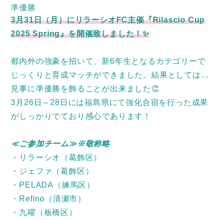
準優勝
3月31日（月）にリラーシオFC主催『Rilascio Cup
2025 Spring』を開催致しました！✨
都内外の強豪を招いて、新6年生となるカテゴリーで
じっくりと育成マッチができました。結果としては…
見事に準優勝を飾ることが出来ました👏
3月26日～28日には福島県にて強化合宿を行った成果
がしっかりでており感心であります！
≪ご参加チーム≫※敬称略
・リラーシオ（葛飾区）
・ジェファ（葛飾区）
・PELADA（練馬区）
・Refino（清瀬市）
・九曜（板橋区）