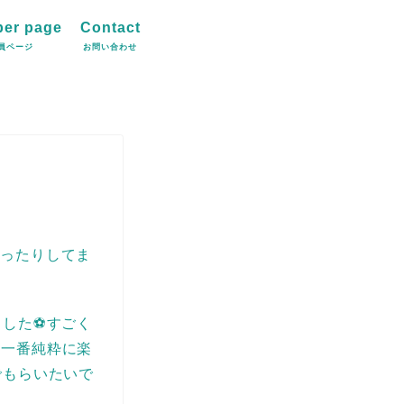
er page
Contact
員ページ
お問い合わせ
思ったりしてま
ました⚽すごく
も一番純粋に楽
でもらいたいで