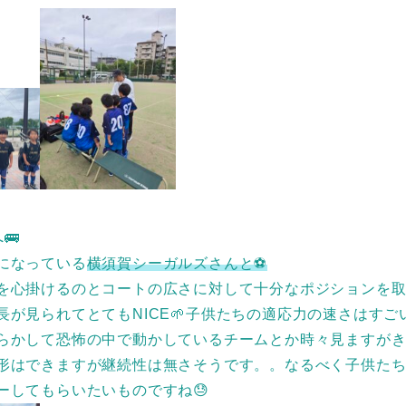
🚌
になっている
横須賀シーガルズさんと⚽
を心掛けるのとコートの広さに対して十分なポジションを
長が見られてとてもNICE🌱子供たちの適応力の速さはすご
らかして恐怖の中で動かしているチームとか時々見ますが
形はできますが継続性は無さそうです。。なるべく子供た
ーしてもらいたいものですね😓