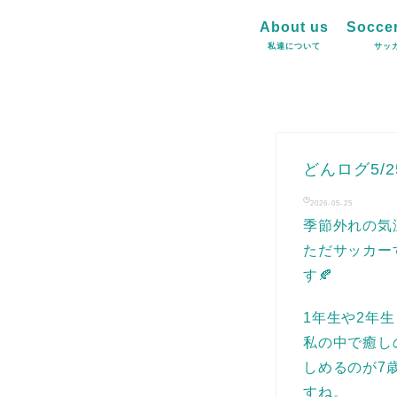
About us
Soccer
私達について
サッ
どんログ5/2
2026-05-25
季節外れの気
ただサッカー
す🍂
1年生や2年
私の中で癒し
しめるのが7
すね。