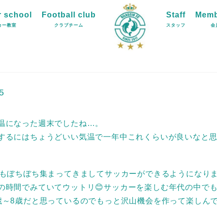
 school
Football club
Staff
Memb
カー教室
クラブチーム
スタッフ
会
5
温になった週末でしたね…。
するにはちょうどいい気温で一年中これくらいが良いなと
生もぼちぼち集まってきましてサッカーができるようになり
の時間でみていてウットリ😊サッカーを楽しむ年代の中で
歳～8歳だと思っているのでもっと沢山機会を作って楽しん