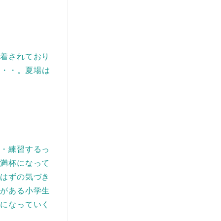
定着されており
・・・。夏場は
る・練習するっ
が満杯になって
るはずの気づき
性がある小学生
手になっていく