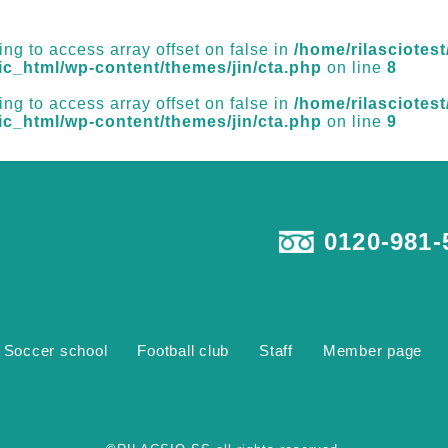
ying to access array offset on false in
/home/rilasciotest/
ic_html/wp-content/themes/jin/cta.php
on line
8
ying to access array offset on false in
/home/rilasciotest/
ic_html/wp-content/themes/jin/cta.php
on line
9
0120-981-
Soccer school
Football club
Staff
Member page