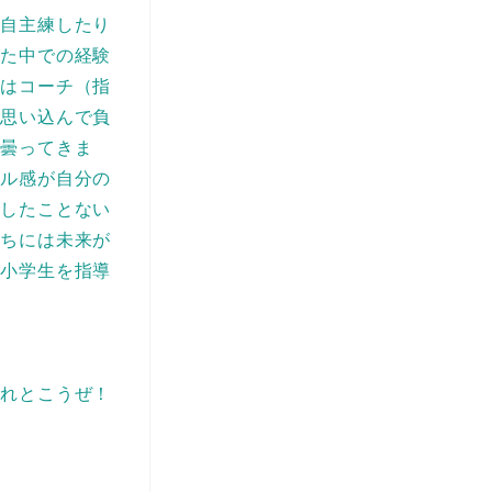
も自主練したり
きた中での経験
れはコーチ（指
う思い込んで負
も曇ってきま
ベル感が自分の
大したことない
たちには未来が
。小学生を指導
入れとこうぜ！