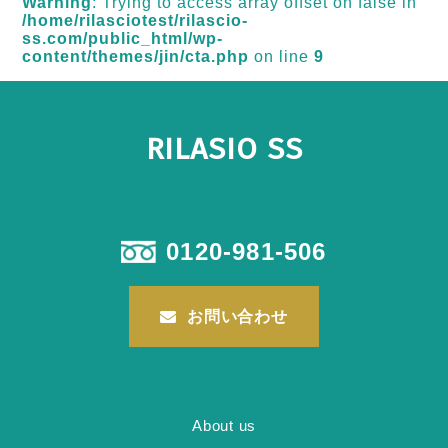
Warning
: Trying to access array offset on false in
/home/rilasciotest/rilascio-
ss.com/public_html/wp-
content/themes/jin/cta.php
on line
9
RILASIO SS
0120-981-506
お問い合わせ
About us