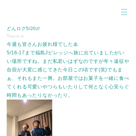
どんログ5/20🍖
2026-05-20
今週も皆さんお疲れ様でした♨
5/16-17まで福島Jビレッジへ旅に出ていましたがい
い場所ですね。まだ私若いはずなのですが年々遠征や
合宿が大変に感じてきた今日この頃です(笑)でもま
ぁ、それもまた一興。お部屋ではお菓子を一緒に食べ
てくれる可愛いやつらもいたりして何となく心安らぐ
時間もあったりなかったり。