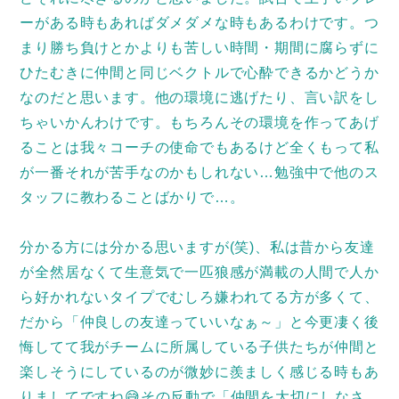
ーがある時もあればダメダメな時もあるわけです。つ
まり勝ち負けとかよりも苦しい時間・期間に腐らずに
ひたむきに仲間と同じベクトルで心酔できるかどうか
なのだと思います。他の環境に逃げたり、言い訳をし
ちゃいかんわけです。もちろんその環境を作ってあげ
ることは我々コーチの使命でもあるけど全くもって私
が一番それが苦手なのかもしれない…勉強中で他のス
タッフに教わることばかりで…。
分かる方には分かる思いますが(笑)、私は昔から友達
が全然居なくて生意気で一匹狼感が満載の人間で人か
ら好かれないタイプでむしろ嫌われてる方が多くて、
だから「仲良しの友達っていいなぁ～」と今更凄く後
悔してて我がチームに所属している子供たちが仲間と
楽しそうにしているのが微妙に羨ましく感じる時もあ
りましてですね😅その反動で「仲間を大切にしなさ